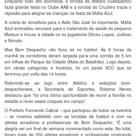
Enquanto tudo isto acontecia, a torcida do Atlético (Galopacho)
fazia grande festa no Clube AAB e a torcida do Cruzeiro trazia o
raposão para alegrar as crianças na festa da Máfia Azul.
A coleta de donativos para o Asilo São José foi importante. Máfia
Azul arrecadou recursos para o tratamento de saúde do pequeno
Mateus e trouxe à cidade os ex-jogadores Dirceu Lopes, Judivan
e Nonato.
Mas Bom Despacho não ficou só no futebol. Às 8 horas da
manhã os corredores deram largada para uma corrida de 5 km
em trilhas do Parque da Cidade (Mata do Batalhão). Logo depois,
em várias categorias e horários, foi um pedal XCO que só
terminou por volta das 14 horas.
Referindo-se ao jogo entre Atlético e seleções bom-
despachenses, a Secretaria de Esportes, Roberta Neves
destacou que “foi uma ótima oportunidade de reunir a família no
estádio e rever esses craques em campo”.
O Prefeito Fernando Cabral – que participou de todos os eventos
– se mostrou satisfeito com as torcidas de futebol e com os
atletas amadores e profissionais de Bom Despacho: “É uma
alegria ver um final de semana movimentado como este. No total,
foram mais de 200 atletas amadores e profissionais mostrando