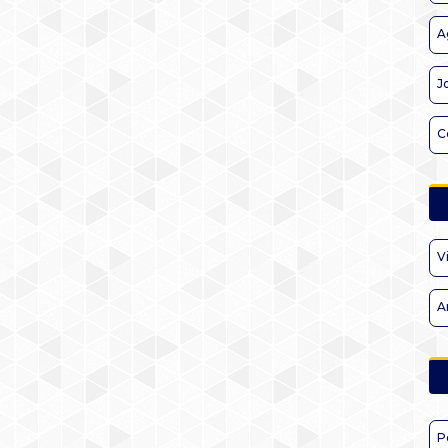
A
J
C
V
A
P