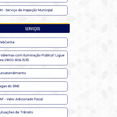
IM - Serviço de Inspeção Municipal
SERVIÇOS
ebGente
roblemas com Iluminação Pública? Ligue
ara 0800-606-1535
utoatendimento
agas do SINE
AF - Valor Adicionado Fiscal
utuações de Trânsito