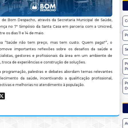
a de Bom Despacho, através da Secretaria Municipal de Saúde,
C
nça no 7º Simpósio da Santa Casa em parceria com a Unicred,
re os dias 11 e 14 de maio.
P
a “Saúde não tem preço, mas tem custo. Quem paga?”, o
romove importantes reflexões sobre os desafios da saúde e
S
ialistas, gestores e profissionais da área em um ambiente de
 troca de experiências e construção de soluções.
P
P
 programação, palestras e debates abordam temas relevantes
alecimento da saúde, incentivando a qualificação profissional,
P
ectivas e melhorias no atendimento à população.
D
ook
hatsApp
X
A