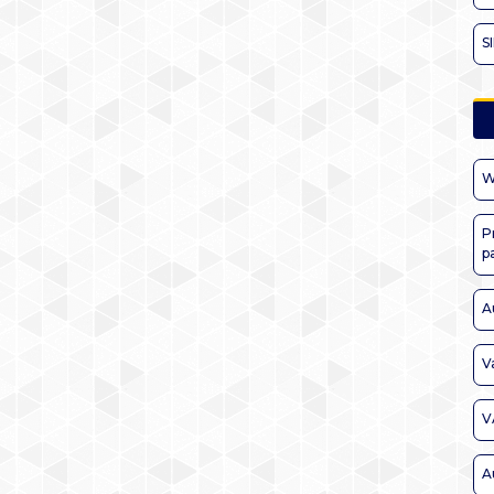
S
W
P
p
A
V
V
A