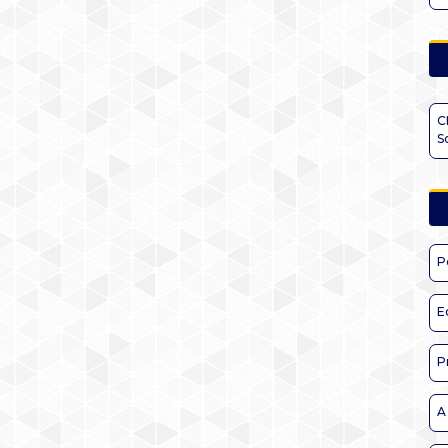
C
S
P
E
P
A