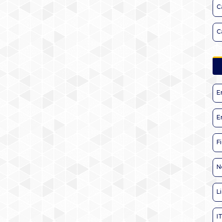
C
C
E
E
F
N
L
I