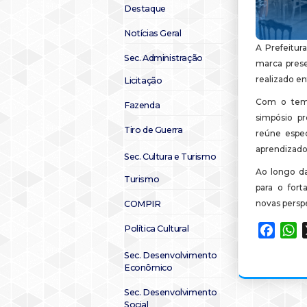
Destaque
Notícias Geral
A Prefeitur
Sec. Administração
marca prese
realizado ent
Licitação
Com o tem
Fazenda
simpósio p
Tiro de Guerra
reúne espec
aprendizado,
Sec. Cultura e Turismo
Ao longo da
Turismo
para o fort
novas persp
COMPIR
Política Cultural
Faceb
W
Sec. Desenvolvimento
Econômico
Sec. Desenvolvimento
Social