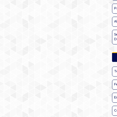
P
A
S
D
T
F
E
C