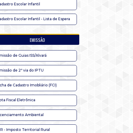
adastro Escolar Infantil
adastro Escolar Infantil - Lista de Espera
EMISSÃO
missão de Guias ISS/Alvará
missão de 2ª via do IPTU
icha de Cadastro Imobliário (FCI)
ota Fiscal Eletrônica
icenciamento Ambiental
TR - Imposto Territorial Rural