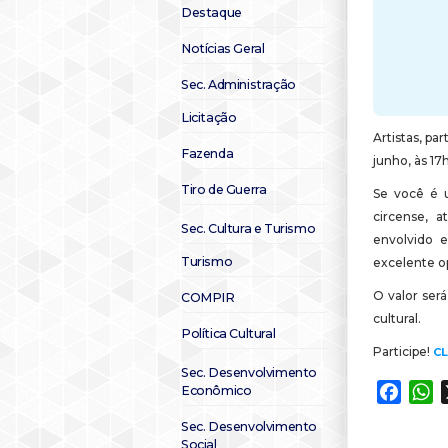
Destaque
Notícias Geral
Sec. Administração
Licitação
Artistas, pa
Fazenda
junho, às 17
Tiro de Guerra
Se você é u
circense, at
Sec. Cultura e Turismo
envolvido 
Turismo
excelente o
O valor será
COMPIR
cultural.
Política Cultural
Participe!
CL
Sec. Desenvolvimento
Econômico
Faceb
W
Sec. Desenvolvimento
Social