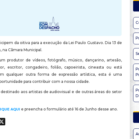
C
P
rticipem da oitiva para a execução da Lei Paulo Gustavo. Dia 13 de
h, na Câmara Municipal.
S
m produtor de vídeos, fotógrafo, músico, dançarino, artesão,
or, escritor, congadeiro, folião, capoeirista, cineasta ou está
P
em qualquer outra forma de expressão artística, esta é uma
P
portunidade para contribuir com a nossa cidade.
P
 destinado aos artistas de audiovisual e de outras áreas do setor
D
e preencha o formulário até 16 de Junho desse ano.
IQUE AQUI
ook
hatsApp
X
A