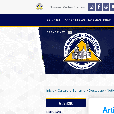
Nossas Redes Sociais
PRINCIPAL
SECRETARIAS
NORMAS LEGAIS
ATENDE.NET
Início
»
Cultura e Turismo
»
Destaque
»
Notí
GOVERNO
Art
Estrutura