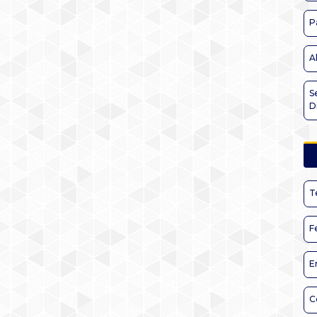
P
A
S
D
T
F
E
C