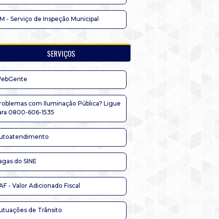
IM - Serviço de Inspeção Municipal
SERVIÇOS
ebGente
roblemas com Iluminação Pública? Ligue
ara 0800-606-1535
utoatendimento
agas do SINE
AF - Valor Adicionado Fiscal
utuações de Trânsito