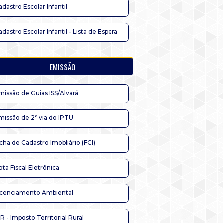
adastro Escolar Infantil
adastro Escolar Infantil - Lista de Espera
EMISSÃO
missão de Guias ISS/Alvará
missão de 2ª via do IPTU
icha de Cadastro Imobliário (FCI)
ota Fiscal Eletrônica
icenciamento Ambiental
TR - Imposto Territorial Rural