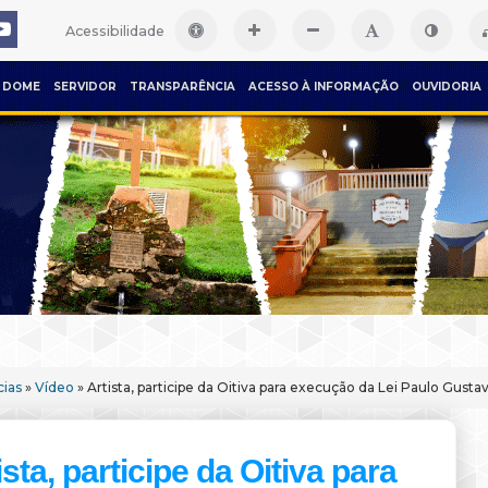
Acessibilidade
DOME
SERVIDOR
TRANSPARÊNCIA
ACESSO À INFORMAÇÃO
OUVIDORIA
cias
»
Vídeo
» Artista, participe da Oitiva para execução da Lei Paulo Gusta
ista, participe da Oitiva para