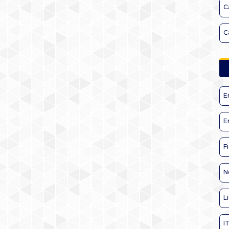
C
C
E
E
F
N
L
I