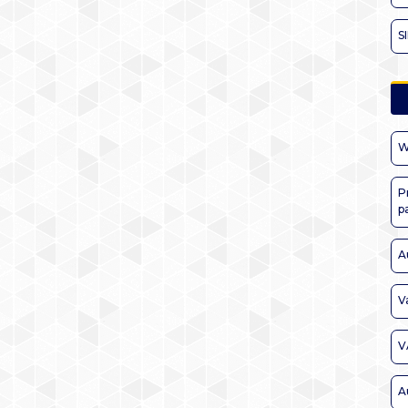
S
W
P
p
A
V
V
A