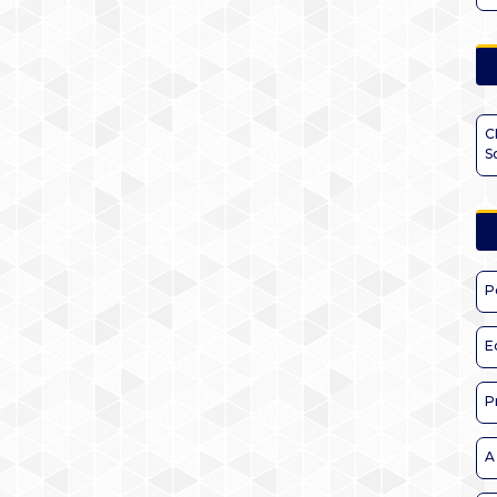
C
S
P
E
P
A