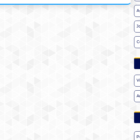
A
J
C
V
A
P