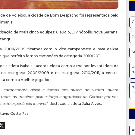
de de voleibol, a cidade de Bom Despacho foi representada pelo
C
eimania.
cipação de mais cinco equipes: Cláudio, Divinópolis, Nova Serrana,
P
itangui.
ia 2008/2009 ficamos com o vice-campeonato e para deixar
S
o que perfeito fomos campeões da categoria 2010/2011.
os a atleta Isabela Lacerda eleita como a melhor levantadora da
P
P
na categoria 2008/2009 e na categoria 2010/2011, a central
ita como a melhor jogadora.
P
 campeonato difícil e fomos em busca da vitória, quero
D
 todas as meninas pelo esforço e agradecer ao Gerbert por nos
 esta experiência incrível”,
destacou a atleta Júlia Alves.
távio Costa Paz.
ook
hatsApp
X
A