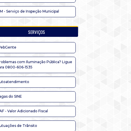
IM - Serviço de Inspeção Municipal
SERVIÇOS
ebGente
roblemas com Iluminação Pública? Ligue
ara 0800-606-1535
utoatendimento
agas do SINE
AF - Valor Adicionado Fiscal
utuações de Trânsito