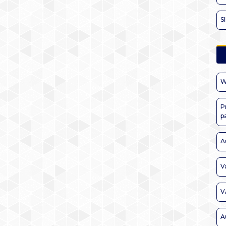
S
W
P
p
A
V
V
A