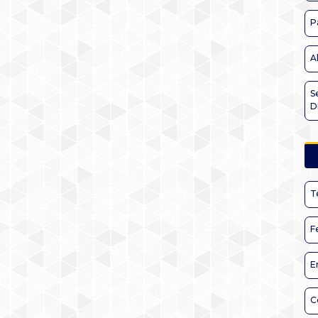
P
A
S
D
T
F
E
C