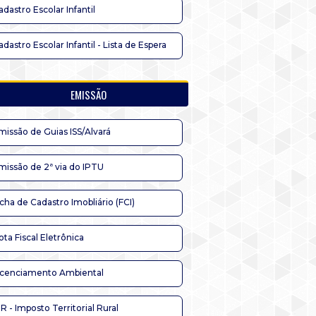
adastro Escolar Infantil
adastro Escolar Infantil - Lista de Espera
EMISSÃO
missão de Guias ISS/Alvará
missão de 2ª via do IPTU
icha de Cadastro Imobliário (FCI)
ota Fiscal Eletrônica
icenciamento Ambiental
TR - Imposto Territorial Rural