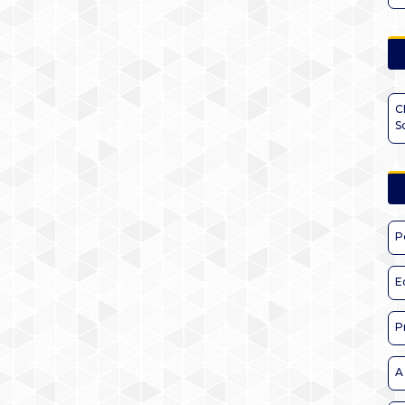
C
S
P
E
P
A