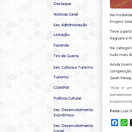
Destaque
Notícias Geral
Na modalida
Projeto Vol
Sec. Administração
Teve a parti
Licitação
Itaguara e P
Fazenda
Na categor
tudo mais d
Tiro de Guerra
Ainda tivem
Sec. Cultura e Turismo
competição 
Turismo
Sarah Mesqu
COMPIR
“Este é um
parabenizar
Política Cultural
proporcionar
Sec. Desenvolvimento
Foto:
Luís O
Econômico
Faceb
W
Sec. Desenvolvimento
Social