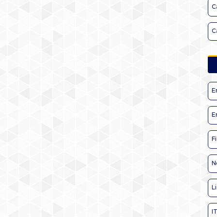
C
C
E
E
F
N
L
I