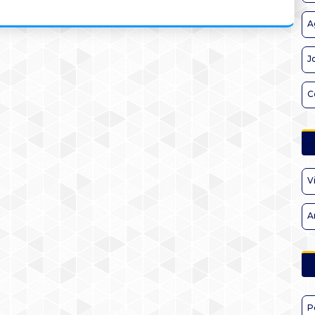
A
J
C
V
A
P