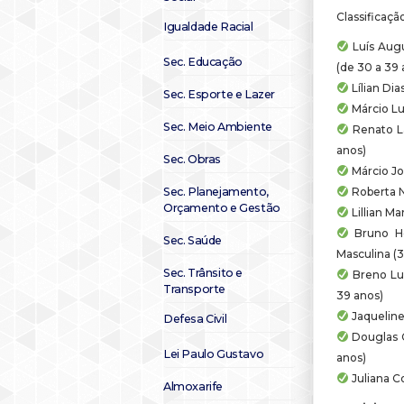
Classificaçã
Igualdade Racial
Luís Augu
Sec. Educação
(de 30 a 39 
Lílian Di
Sec. Esporte e Lazer
Márcio Lu
Sec. Meio Ambiente
Renato La
anos)
Sec. Obras
Márcio Jo
Roberta N
Sec. Planejamento,
Orçamento e Gestão
Lillian Ma
Bruno He
Sec. Saúde
Masculina (3
Sec. Trânsito e
Breno Luc
Transporte
39 anos)
Jaqueline
Defesa Civil
Douglas C
Lei Paulo Gustavo
anos)
Juliana C
Almoxarife