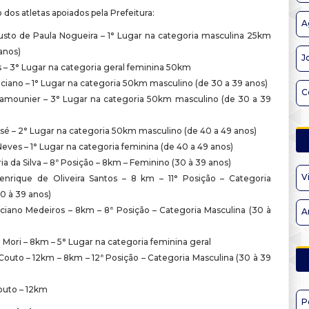
o dos atletas apoiados pela Prefeitura:
A
sto de Paula Nogueira – 1° Lugar na categoria masculina 25km
anos)
J
as – 3° Lugar na categoria geral feminina 50km
ciano – 1° Lugar na categoria 50km masculino (de 30 a 39 anos)
C
mounier – 3° Lugar na categoria 50km masculino (de 30 a 39
sé – 2° Lugar na categoria 50km masculino (de 40 a 49 anos)
eves – 1° Lugar na categoria feminina (de 40 a 49 anos)
ria da Silva – 8ª Posição – 8km – Feminino (30 à 39 anos)
V
nrique de Oliveira Santos – 8 km – 11° Posição – Categoria
0 à 39 anos)
iano Medeiros – 8km – 8ª Posição – Categoria Masculina (30 à
A
 Mori – 8km – 5° Lugar na categoria feminina geral
outo – 12km – 8km – 12ª Posição – Categoria Masculina (30 à 39
outo – 12km
P