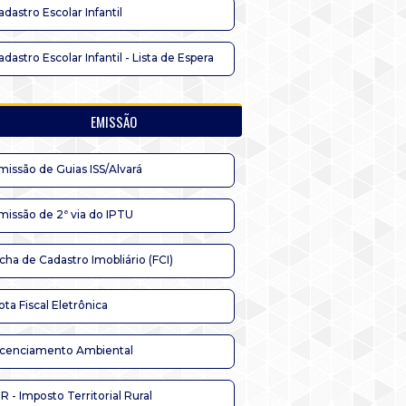
adastro Escolar Infantil
adastro Escolar Infantil - Lista de Espera
EMISSÃO
missão de Guias ISS/Alvará
missão de 2ª via do IPTU
icha de Cadastro Imobliário (FCI)
ota Fiscal Eletrônica
icenciamento Ambiental
TR - Imposto Territorial Rural