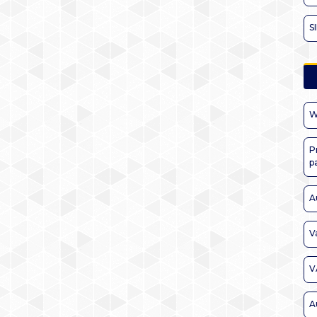
S
W
P
p
A
V
V
A