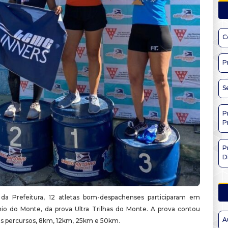
C
P
S
P
P
P
D
da Prefeitura, 12 atletas bom-despachenses participaram em
io do Monte, da prova Ultra Trilhas do Monte. A prova contou
A
s percursos, 8km, 12km, 25km e 50km.