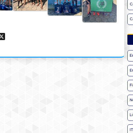
C
C
ook
hatsApp
X
E
E
F
N
L
I