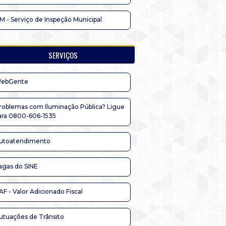
IM - Serviço de Inspeção Municipal
SERVIÇOS
ebGente
roblemas com Iluminação Pública? Ligue
ara 0800-606-1535
utoatendimento
agas do SINE
AF - Valor Adicionado Fiscal
utuações de Trânsito