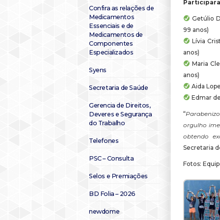
Participar
Confira as relações de
Medicamentos
Getúlio D
Essenciais e de
99 anos)
Medicamentos de
Lívia Cri
Componentes
anos)
Especializados
Maria Cle
Syens
anos)
Aida Lope
Secretaria de Saúde
Edmar de 
Gerencia de Direitos,
“
Parabenizo
Deveres e Segurança
do Trabalho
orgulho ime
obtendo exc
Telefones
Secretaria d
PSC – Consulta
Fotos: Equi
Selos e Premiações
BD Folia – 2026
newdome