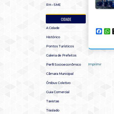
RH – SME
CIDADE
A Cidade
Faceb
W
Histórico
Pontos Turísticos
Galeria de Prefeitos
Imprimir
Perfil Socioeconômico
Câmara Municipal
Ônibus Coletivo
Guia Comercial
Taxistas
Traslado