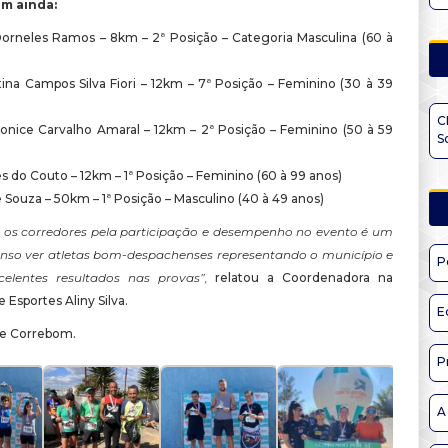
am ainda:
orneles Ramos – 8km – 2ª Posição – Categoria Masculina (60 à
stina Campos Silva Fiori – 12km – 7ª Posição – Feminino (30 à 39
C
onice Carvalho Amaral – 12km – 2ª Posição – Feminino (50 à 59
S
s do Couto – 12km – 1ª Posição – Feminino (60 à 99 anos)
Souza – 50km – 1ª Posição – Masculino (40 à 49 anos)
 os corredores pela participação e desempenho no evento é um
nso ver atletas bom-despachenses representando o município e
P
elentes resultados nas provas”,
relatou a Coordenadora na
e Esportes Aliny Silva.
E
pe Correbom.
P
A