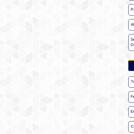
P
A
S
D
T
F
E
C