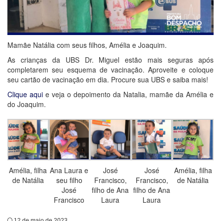
Mamãe Natália com seus filhos, Amélia e Joaquim.
As crianças da UBS Dr. Miguel estão mais seguras após
completarem seu esquema de vacinação. Aproveite e coloque
seu cartão de vacinação em dia. Procure sua UBS e saiba mais!
Clique aqui
e veja o depoimento da Natalia, mamãe da Amélia e
do Joaquim.
Amélia, filha
Ana Laura e
José
José
Amélia, filha
de Natália
seu filho
Francisco,
Francisco,
de Natália
José
filho de Ana
filho de Ana
Francisco
Laura
Laura
12 de maio de 2023