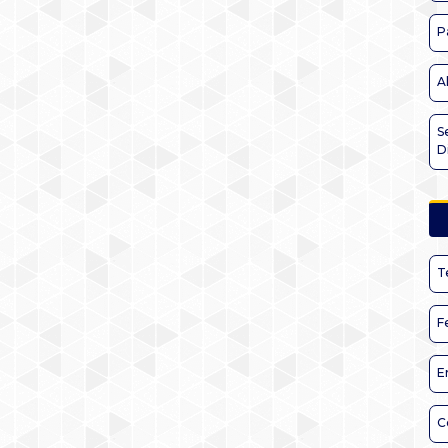
P
A
S
D
T
F
E
C