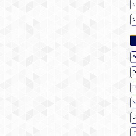
C
C
E
E
F
N
L
I