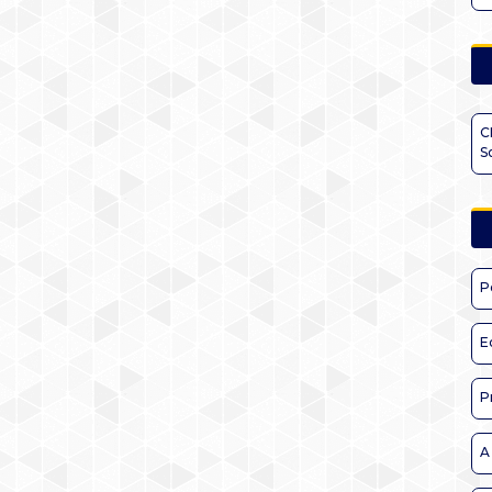
C
S
P
E
P
A