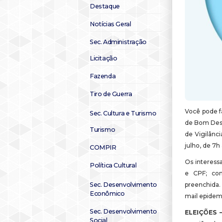
Destaque
Notícias Geral
Sec. Administração
Licitação
Fazenda
Tiro de Guerra
Você pode f
Sec. Cultura e Turismo
de Bom Despa
Turismo
de Vigilânci
julho, de 7h 
COMPIR
Os interess
Política Cultural
e CPF; com
Sec. Desenvolvimento
preenchida.
Econômico
mail epide
Sec. Desenvolvimento
ELEIÇÕES 
Social