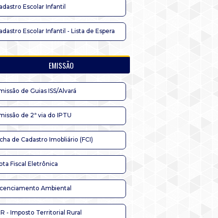
adastro Escolar Infantil
adastro Escolar Infantil - Lista de Espera
EMISSÃO
missão de Guias ISS/Alvará
missão de 2ª via do IPTU
icha de Cadastro Imobliário (FCI)
ota Fiscal Eletrônica
icenciamento Ambiental
TR - Imposto Territorial Rural