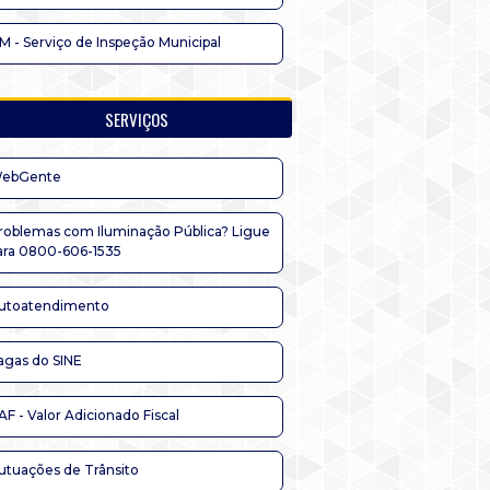
IM - Serviço de Inspeção Municipal
SERVIÇOS
ebGente
roblemas com Iluminação Pública? Ligue
ara 0800-606-1535
utoatendimento
agas do SINE
AF - Valor Adicionado Fiscal
utuações de Trânsito