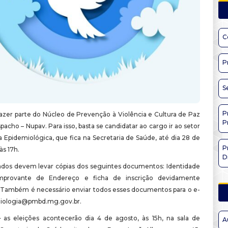
C
P
S
P
azer parte do Núcleo de Prevenção à Violência e Cultura de Paz
P
cho – Nupav. Para isso, basta se candidatar ao cargo ir ao setor
a Epidemiológica, que fica na Secretaria de Saúde, até dia 28 de
P
às 17h.
D
ados devem levar cópias dos seguintes documentos: Identidade
provante de Endereço e ficha de inscrição devidamente
 Também é necessário enviar todos esses documentos para o e-
miologia@pmbd.mg.gov.br.
–
as eleições acontecerão dia 4 de agosto, às 15h, na sala de
A