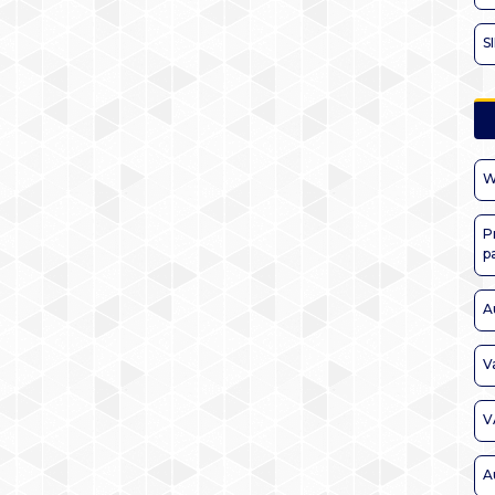
S
W
P
p
A
V
V
A