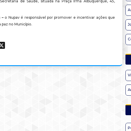
Secretaria de Saúde, situada na Praça Irmã Albuquerque, 45,
A
 –
o Nupav é responsável por promover e incentivar ações que
paz no Município.
J
C
ook
hatsApp
X
V
A
P