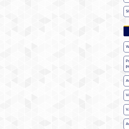
S
W
P
p
A
V
V
A