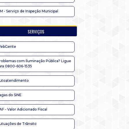
IM - Serviço de Inspeção Municipal
SERVIÇOS
ebGente
roblemas com Iluminação Pública? Ligue
ara 0800-606-1535
utoatendimento
agas do SINE
AF - Valor Adicionado Fiscal
utuações de Trânsito