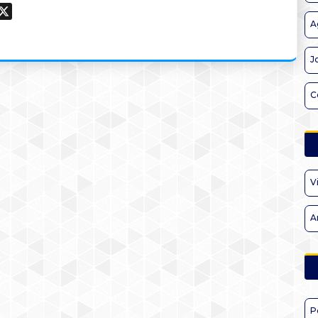
ook
hatsApp
X
A
J
C
V
A
P