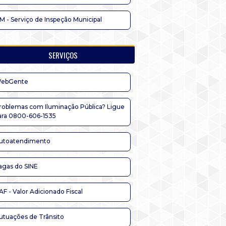
IM - Serviço de Inspeção Municipal
SERVIÇOS
ebGente
roblemas com Iluminação Pública? Ligue
ara 0800-606-1535
utoatendimento
agas do SINE
AF - Valor Adicionado Fiscal
utuações de Trânsito