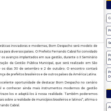
C
P
S
práticas inovadoras e modernas, Bom Despacho será modelo de
ca para diversos países. O Prefeito Fernando Cabral foi convidado
P
r os avanços implantados em sua gestão, durante o II Seminário
P
ação da Gestão Pública Municipal, que será realizado em São
e os dias 30 de setembro e 2 de outubro. O encontro contará
P
ça de prefeitos brasileiros e de outros países da América Latina.
D
excelente oportunidade de destacar Bom Despacho no cenário
nal e conhecer ainda mais instrumentos modernos de gestão
a traze-los e adaptá-los à nossa realidade. Também poderemos
s sobre a realidade de municípios brasileiros e latinos”, afirma o
nando Cabral.
A