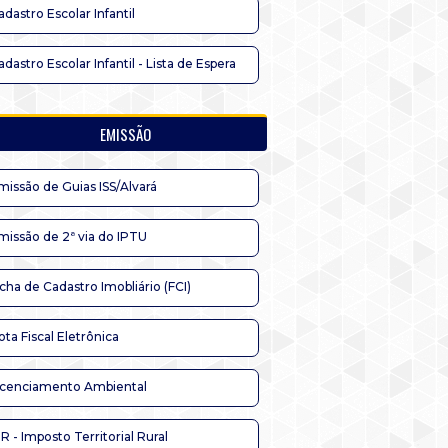
adastro Escolar Infantil
adastro Escolar Infantil - Lista de Espera
EMISSÃO
missão de Guias ISS/Alvará
missão de 2ª via do IPTU
icha de Cadastro Imobliário (FCI)
ota Fiscal Eletrônica
icenciamento Ambiental
TR - Imposto Territorial Rural