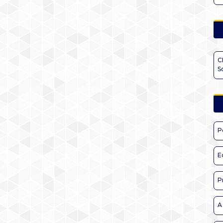
C
S
P
E
P
A