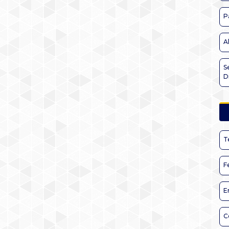
P
A
S
D
T
F
E
C