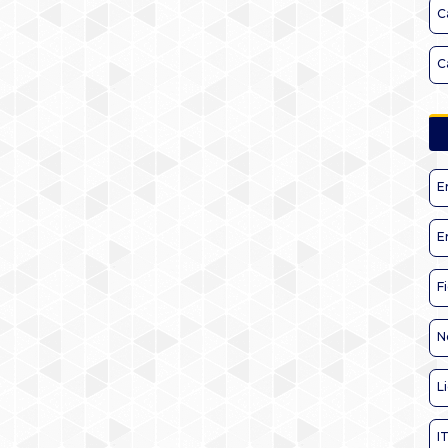
C
C
E
E
F
N
L
I