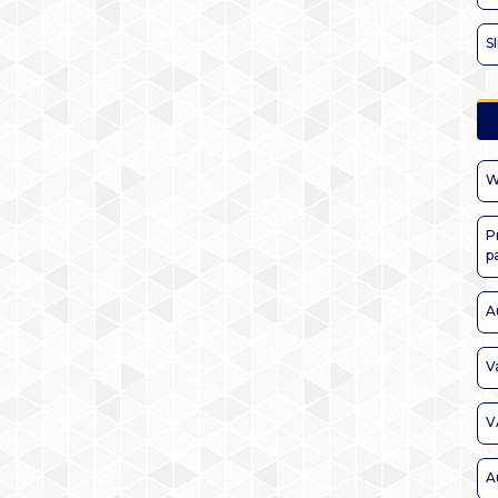
S
W
P
p
A
V
V
A