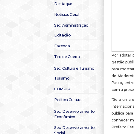
Destaque
Notícias Geral
Sec. Administração
Licitação
Fazenda
Por adotar 
Tiro de Guerra
gestão públi
Sec. Cultura e Turismo
para mostra
de Moderniz
Turismo
Paulo, entr
COMPIR
com a presen
“Será uma 
Política Cultural
internacio
Sec. Desenvolvimento
pública par
Econômico
conhecer mai
Prefeito Fer
Sec. Desenvolvimento
Social