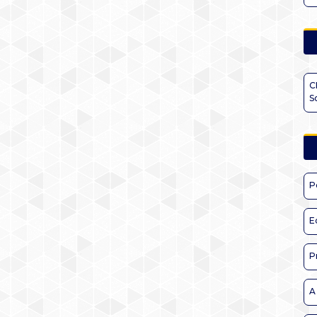
C
S
P
E
P
A