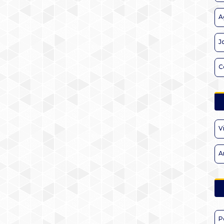
A
J
C
V
A
P