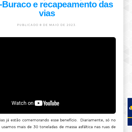
-Buraco e recapeamento das
vias
PUBLICADO 8 DE MAIO DE 2023.
lias já estão comemorando esse benefício. Diariamente, só no
, usamos mais de 30 toneladas de massa asfáltica nas ruas de