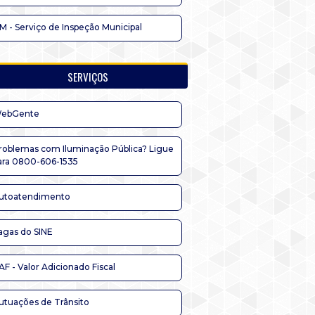
IM - Serviço de Inspeção Municipal
SERVIÇOS
ebGente
roblemas com Iluminação Pública? Ligue
ara 0800-606-1535
utoatendimento
agas do SINE
AF - Valor Adicionado Fiscal
utuações de Trânsito