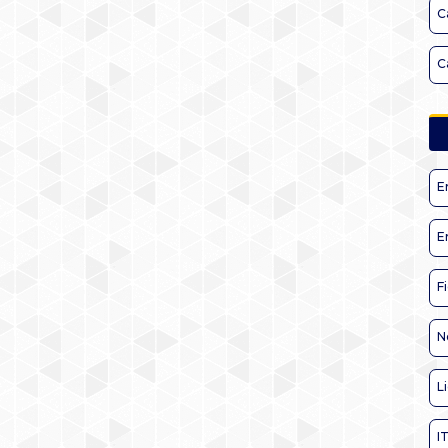
C
C
E
E
F
N
L
I