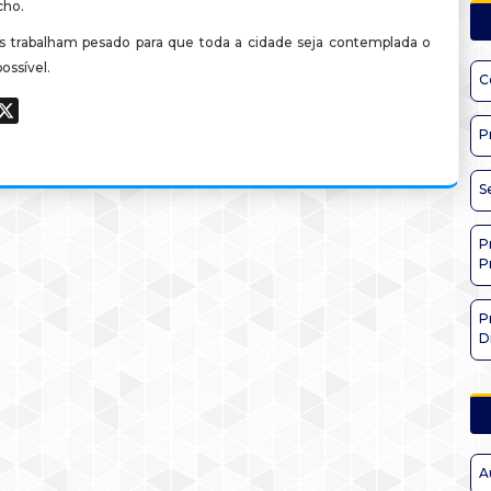
ho.
s trabalham pesado para que toda a cidade seja contemplada o
ossível.
C
ook
hatsApp
X
P
S
P
P
P
D
A