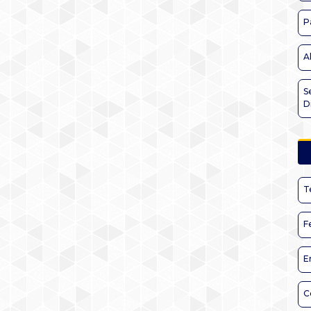
P
A
S
D
T
F
E
C