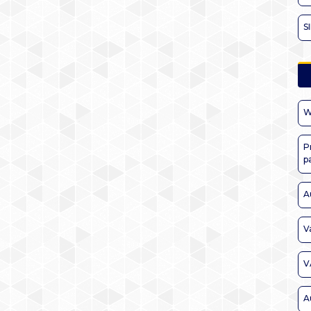
S
W
P
p
A
V
V
A