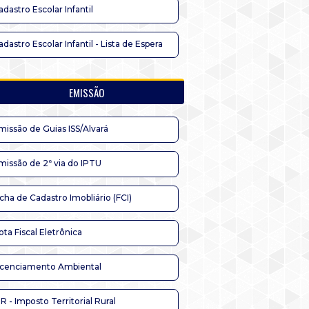
adastro Escolar Infantil
adastro Escolar Infantil - Lista de Espera
EMISSÃO
missão de Guias ISS/Alvará
missão de 2ª via do IPTU
icha de Cadastro Imobliário (FCI)
ota Fiscal Eletrônica
icenciamento Ambiental
TR - Imposto Territorial Rural