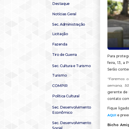
Destaque
Notícias Geral
Sec. Administração
Licitação
Fazenda
Tiro de Guerra
Para protege
feira, 13, a
Sec. Cultura e Turismo
Serão contem
Turismo
“Faremos o
semana, 50
COMPIR
gerente de E
Política Cultural
contato com 
Sec. Desenvolvimento
Fique ligad
Econômico
e pree
AQUI
Sec. Desenvolvimento
Bicho Amig
Social