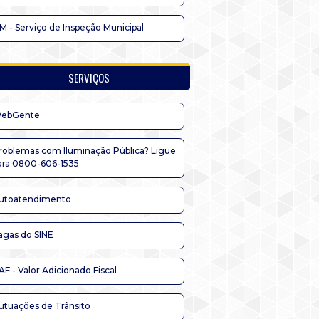
IM - Serviço de Inspeção Municipal
SERVIÇOS
ebGente
roblemas com Iluminação Pública? Ligue
ara 0800-606-1535
utoatendimento
agas do SINE
AF - Valor Adicionado Fiscal
utuações de Trânsito