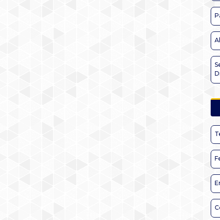
P
A
S
D
T
F
E
C