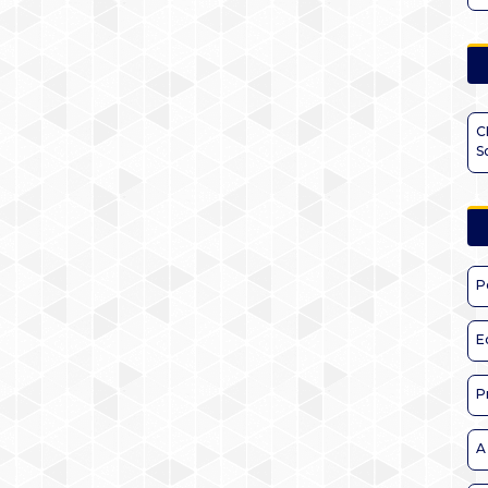
C
S
P
E
P
A