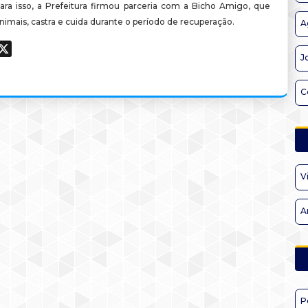
Para isso, a Prefeitura firmou parceria com a Bicho Amigo, que
nimais, castra e cuida durante o período de recuperação.
A
ook
hatsApp
X
J
C
V
A
P