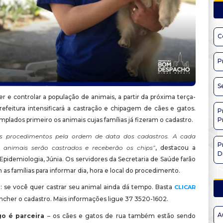
C
P
S
r e controlar a população de animais, a partir da próxima terça-
 Prefeitura intensificará a castração e chipagem de cães e gatos.
P
plados primeiro os animais cujas famílias já fizeram o cadastro.
P
s procedimentos pela ordem de data dos cadastros. A cada
P
 animais serão castrados e receberão os chips”
, destacou a
D
pidemiologia, Júnia. Os servidores da Secretaria de Saúde farão
as famílias para informar dia, hora e local do procedimento.
o: se você quer castrar seu animal ainda dá tempo. Basta
CLICAR
ncher o cadastro. Mais informações ligue 37 3520-1602.
A
o é parceira
– os cães e gatos de rua também estão sendo