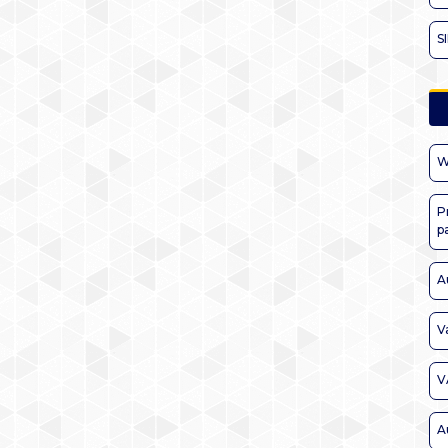
S
W
P
p
A
V
V
A