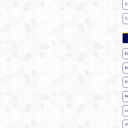
C
C
E
E
F
N
L
I