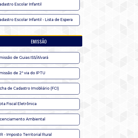
adastro Escolar Infantil
adastro Escolar Infantil - Lista de Espera
EMISSÃO
missão de Guias ISS/Alvará
missão de 2ª via do IPTU
icha de Cadastro Imobliário (FCI)
ota Fiscal Eletrônica
icenciamento Ambiental
TR - Imposto Territorial Rural