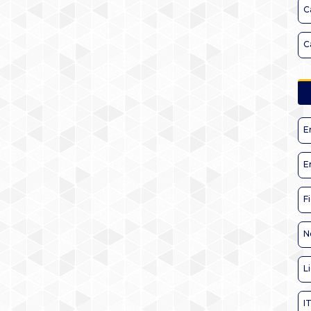
C
C
E
E
F
N
L
I