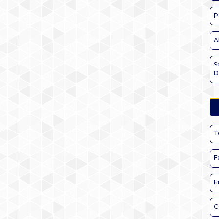
P
A
S
D
T
F
E
C