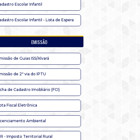
adastro Escolar Infantil
adastro Escolar Infantil - Lista de Espera
EMISSÃO
missão de Guias ISS/Alvará
missão de 2ª via do IPTU
icha de Cadastro Imobliário (FCI)
ota Fiscal Eletrônica
icenciamento Ambiental
TR - Imposto Territorial Rural