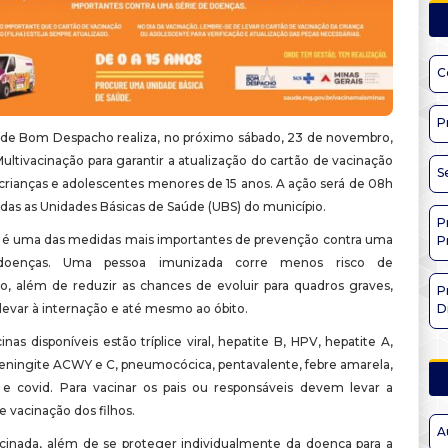
C
P
a de Bom Despacho realiza, no próximo sábado, 23 de novembro,
ultivacinação para garantir a atualização do cartão de vacinação
S
 crianças e adolescentes menores de 15 anos. A ação será de 08h
odas as Unidades Básicas de Saúde (UBS) do município.
P
 é uma das medidas mais importantes de prevenção contra uma
P
doenças. Uma pessoa imunizada corre menos risco de
, além de reduzir as chances de evoluir para quadros graves,
P
evar à internação e até mesmo ao óbito.
D
inas disponíveis estão tríplice viral, hepatite B, HPV, hepatite A,
meningite ACWY e C, pneumocócica, pentavalente, febre amarela,
e e covid. Para vacinar os pais ou responsáveis devem levar a
 vacinação dos filhos.
A
cinada, além de se proteger individualmente da doença para a