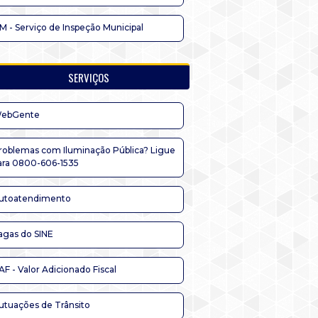
IM - Serviço de Inspeção Municipal
SERVIÇOS
ebGente
roblemas com Iluminação Pública? Ligue
ara 0800-606-1535
utoatendimento
agas do SINE
AF - Valor Adicionado Fiscal
utuações de Trânsito