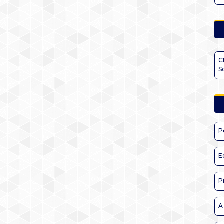
C
S
P
E
P
A