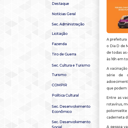
Destaque
Notícias Geral
Sec. Administração
Licitação
A prefeitur
Fazenda
o Dia D de M
de todas as
Tiro de Guerra
às 16h em t
Sec. Cultura e Turismo
A vacinação
Turismo
série de 
adoecimento
COMPIR
que podem l
Política Cultural
Entre as vac
rotavírus, 
Sec. Desenvolvimento
poliomielit
Econômico
caderneta de
Sec. Desenvolvimento
A pessoa va
Social