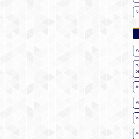
S
W
P
p
A
V
V
A