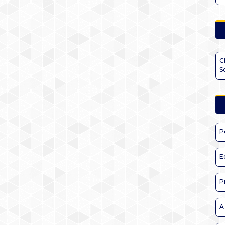
C
S
P
E
P
A