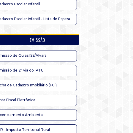
adastro Escolar Infantil
adastro Escolar Infantil - Lista de Espera
EMISSÃO
missão de Guias ISS/Alvará
missão de 2ª via do IPTU
icha de Cadastro Imobliário (FCI)
ota Fiscal Eletrônica
icenciamento Ambiental
TR - Imposto Territorial Rural