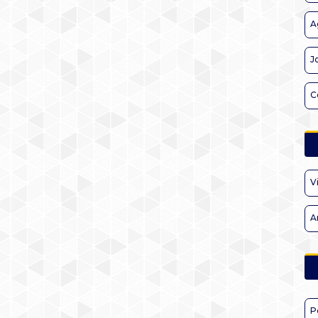
A
J
C
V
A
P