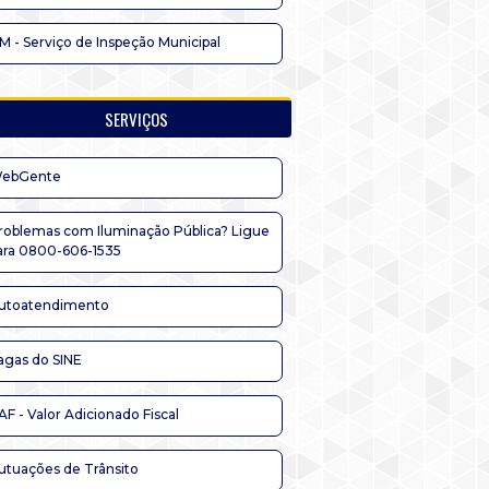
IM - Serviço de Inspeção Municipal
SERVIÇOS
ebGente
roblemas com Iluminação Pública? Ligue
ara 0800-606-1535
utoatendimento
agas do SINE
AF - Valor Adicionado Fiscal
utuações de Trânsito