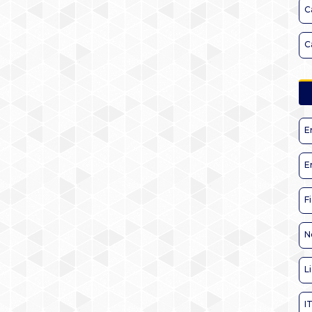
C
C
E
E
F
N
L
I