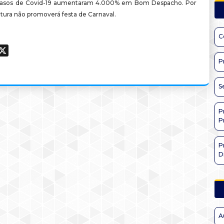
s casos de Covid-19 aumentaram 4.000% em Bom Despacho. Por
eitura não promoverá festa de Carnaval.
C
ook
hatsApp
X
P
S
P
P
P
D
A