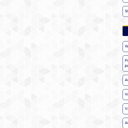
S
W
P
p
A
V
V
A