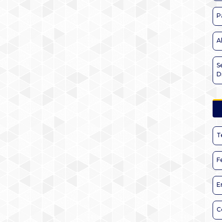
P
A
S
D
T
F
E
C