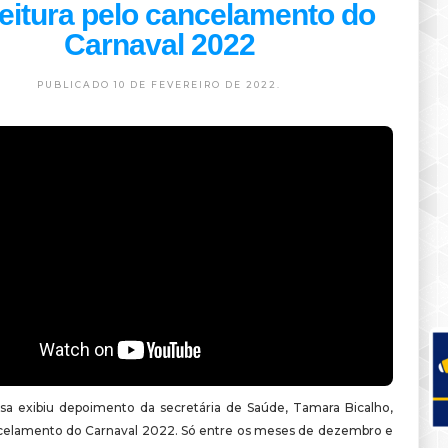
eitura pelo cancelamento do
Carnaval 2022
PUBLICADO 10 DE FEVEREIRO DE 2022.
sa exibiu depoimento da secretária de Saúde, Tamara Bicalho,
celamento do Carnaval 2022. Só entre os meses de dezembro e