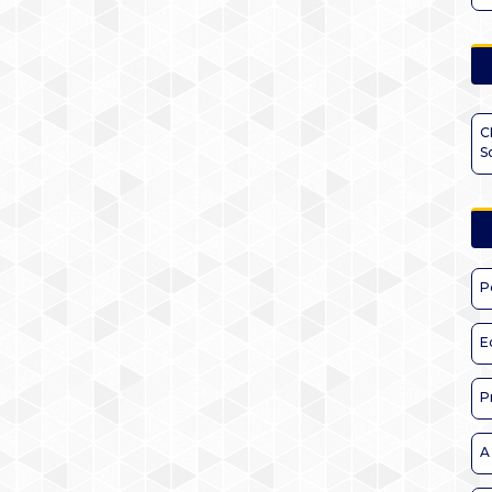
C
S
P
E
P
A