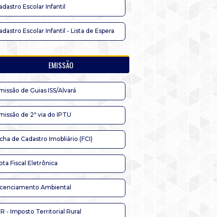
adastro Escolar Infantil
adastro Escolar Infantil - Lista de Espera
EMISSÃO
missão de Guias ISS/Alvará
missão de 2ª via do IPTU
icha de Cadastro Imobliário (FCI)
ota Fiscal Eletrônica
icenciamento Ambiental
TR - Imposto Territorial Rural