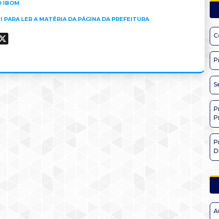
O IBOM
I PARA LER A MATÉRIA DA PÁGINA DA PREFEITURA
C
ook
hatsApp
X
P
S
P
P
P
D
A