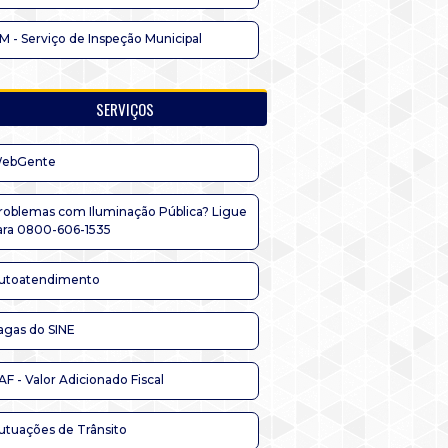
IM - Serviço de Inspeção Municipal
SERVIÇOS
ebGente
roblemas com Iluminação Pública? Ligue
ara 0800-606-1535
utoatendimento
agas do SINE
AF - Valor Adicionado Fiscal
utuações de Trânsito