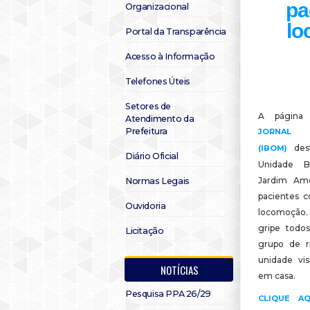
pa
Organizacional
lo
Portal da Transparência
Acesso à Informação
Telefones Úteis
Setores de
A página 
Atendimento da
Prefeitura
JORNAL 
dest
(IBOM)
Diário Oficial
Unidade B
Jardim Amé
Normas Legais
pacientes c
Ouvidoria
locomoção.
gripe todo
Licitação
grupo de r
unidade vis
NOTÍCIAS
em casa.
Pesquisa PPA 26/29
CLIQUE A