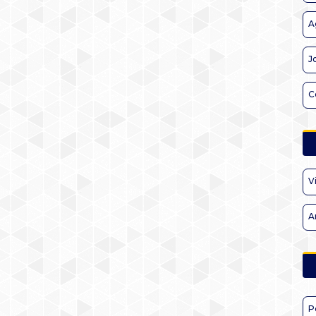
A
J
C
V
A
P