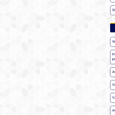
S
W
P
p
A
V
V
A