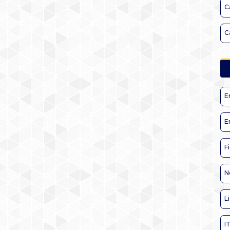
C
C
E
E
F
N
L
I