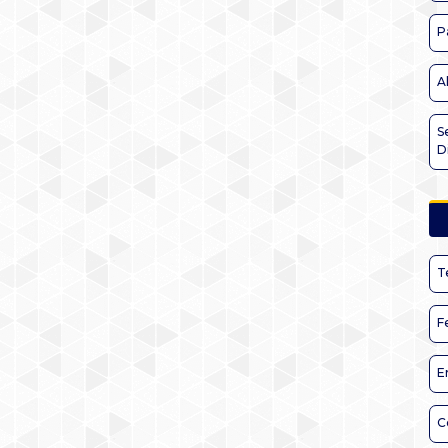
P
A
S
D
T
F
E
C