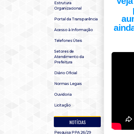
Veja
Estrutura
Organizacional
aum
Portal da Transparência
aind
Acesso à Informação
Telefones Úteis
Setores de
Atendimento da
Prefeitura
Diário Oficial
Normas Legais
Ouvidoria
Licitação
NOTÍCIAS
Pesquisa PPA 26/29