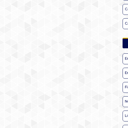
C
C
E
E
F
N
L