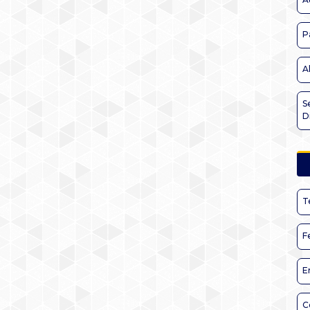
P
A
S
D
T
F
E
C