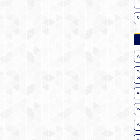
I
S
W
P
p
A
V
V
A