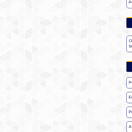
P
C
S
P
E
P
A