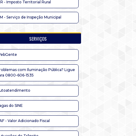
TR - Imposto Territorial Rural
IM - Serviço de Inspeção Municipal
SERVIÇOS
ebGente
roblemas com Iluminação Pública? Ligue
ara 0800-606-1535
utoatendimento
agas do SINE
AF - Valor Adicionado Fiscal
utuações de Trânsito