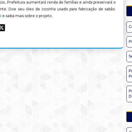
io, Prefeitura aumentará renda de famílias e ainda preservará o
te. Doe seu óleo de cozinha usado para fabricação de sabão.
e saiba mais sobre o projeto.
I
C
ook
hatsApp
X
P
S
P
P
P
D