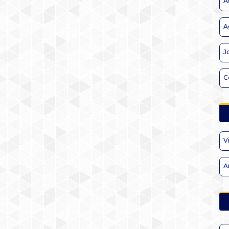
A
A
J
C
V
A