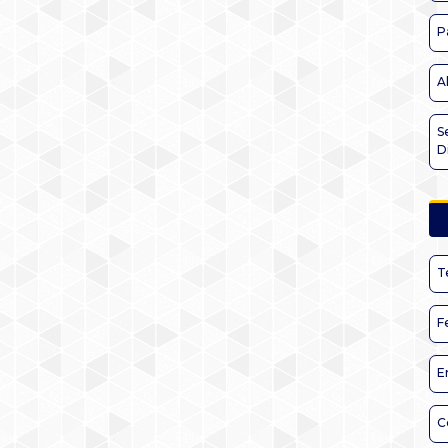
P
A
S
D
T
F
E
C