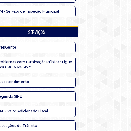
IM - Serviço de Inspeção Municipal
SERVIÇOS
ebGente
roblemas com Iluminação Pública? Ligue
ara 0800-606-1535
utoatendimento
agas do SINE
AF - Valor Adicionado Fiscal
utuações de Trânsito