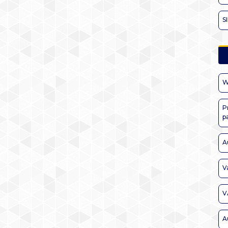
S
W
P
p
A
V
V
A