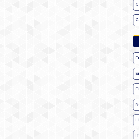
C
C
E
E
F
N
L
I