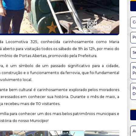
C
P
a Locomotiva 325, conhecida carinhosamente como Maria
 aberto para visitação todos os sábado de 9h às 12h, por meio do
S
imônio de Portas Abertas, promovido pela Prefeitura.
a, é um símbolo de um passado significativo para a cidade,
P
a construção e o funcionamento da ferrovia, que foi fundamental
P
volvimento local.
P
ante bem cultural é carinhosamente explorado pelos moradores
D
interessados em conhecer sua história. Durante o mês de maio, a
 recebeu mais de 110 visitantes.
amília para conhecer um dos mais belos patrimônios municipais e
história do nosso Município!
A