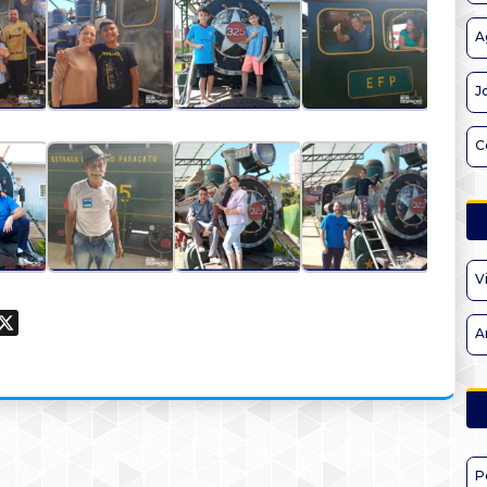
A
J
C
V
ook
hatsApp
X
A
P