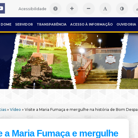
Acessibilidade
DOME
SERVIDOR
TRANSPARÊNCIA
ACESSO À INFORMAÇÃO
OUVIDORIA
cias
»
Vídeo
» Visite a Maria Fumaça e mergulhe na história de Bom Desp
te a Maria Fumaça e mergulhe