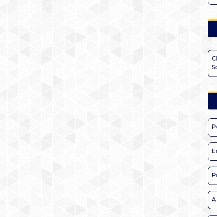
C
S
P
E
P
A