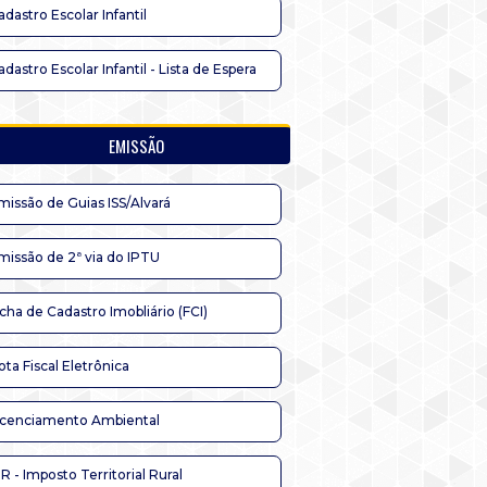
adastro Escolar Infantil
adastro Escolar Infantil - Lista de Espera
EMISSÃO
missão de Guias ISS/Alvará
missão de 2ª via do IPTU
icha de Cadastro Imobliário (FCI)
ota Fiscal Eletrônica
icenciamento Ambiental
TR - Imposto Territorial Rural