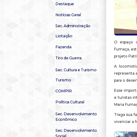
Destaque
Notícias Geral
Sec. Administração
Licitação
O espaço d
Fazenda
Fumaça, está
projeto Patr
Tiro de Guerra
A locomotiv
Sec. Cultura e Turismo
representa 
Turismo
para o desen
Esse import
COMPIR
e turistas 
Política Cultural
Maria Fumaça
Sec. Desenvolvimento
Traga sua f
Econômico
vivenciar a 
Sec. Desenvolvimento
Social