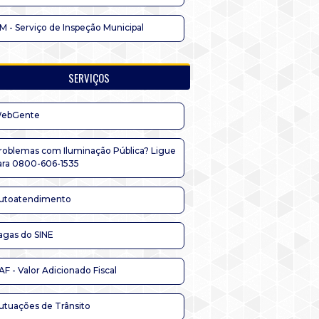
IM - Serviço de Inspeção Municipal
SERVIÇOS
ebGente
roblemas com Iluminação Pública? Ligue
ara 0800-606-1535
utoatendimento
agas do SINE
AF - Valor Adicionado Fiscal
utuações de Trânsito