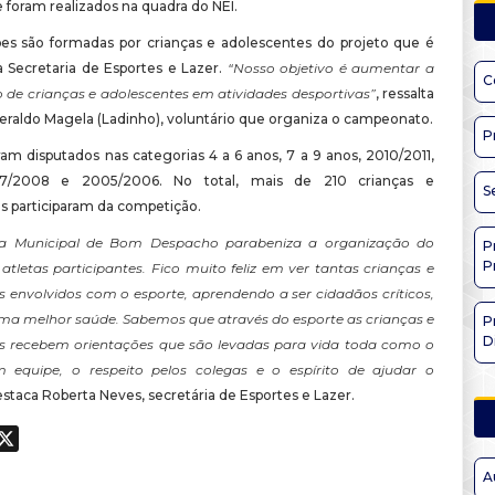
 foram realizados na quadra do NEI.
es são formadas por crianças e adolescentes do projeto que é
a Secretaria de Esportes e Lazer.
“Nosso objetivo é aumentar a
C
o de crianças e adolescentes em atividades desportivas”
, ressalta
Geraldo Magela (Ladinho), voluntário que organiza o campeonato.
P
am disputados nas categorias 4 a 6 anos, 7 a 9 anos, 2010/2011,
7/2008 e 2005/2006. No total, mais de 210 crianças e
S
s participaram da competição.
ura Municipal de Bom Despacho parabeniza a organização do
P
P
atletas participantes. Fico muito feliz em ver tantas crianças e
s envolvidos com o esporte, aprendendo a ser cidadãos críticos,
a melhor saúde. Sabemos que através do esporte as crianças e
P
D
s recebem orientações que são levadas para vida toda como o
 equipe, o respeito pelos colegas e o espírito de ajudar o
estaca Roberta Neves, secretária de Esportes e Lazer.
ook
hatsApp
X
A