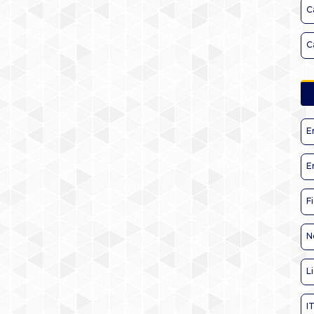
C
C
E
E
F
N
L
I