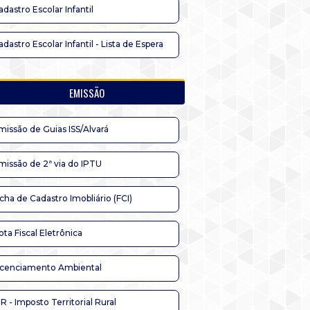
adastro Escolar Infantil
adastro Escolar Infantil - Lista de Espera
EMISSÃO
missão de Guias ISS/Alvará
missão de 2ª via do IPTU
icha de Cadastro Imobliário (FCI)
ota Fiscal Eletrônica
icenciamento Ambiental
TR - Imposto Territorial Rural