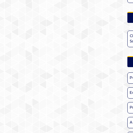
C
S
P
E
P
A