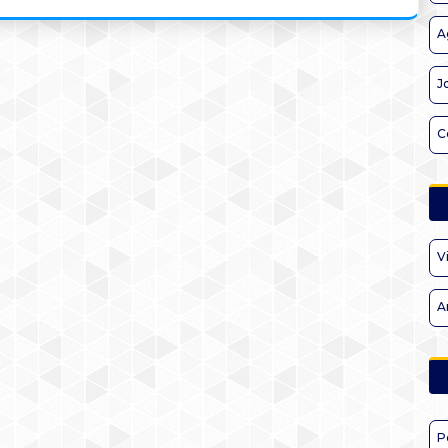
A
J
C
V
A
P