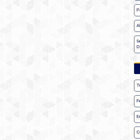
P
A
S
D
T
F
E
C