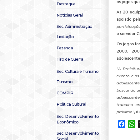
os jogos que
Destaque
As 20 equip
Notícias Geral
apoiado pel
participaçã
Sec. Administração
o servidor 
Licitação
Os jogos for
Fazenda
2009, 200
adolescente
Tiro de Guerra
“A Prefeit
Sec. Cultura e Turismo
evento e os 
Turismo
adolescente
buscando um
COMPIR
adolescente
Política Cultural
trabalho em
próximo”
, d
Sec. Desenvolvimento
Econômico
Faceb
W
Sec. Desenvolvimento
Social