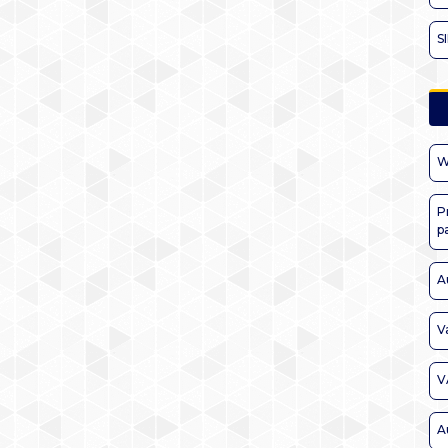
S
W
P
p
A
V
V
A