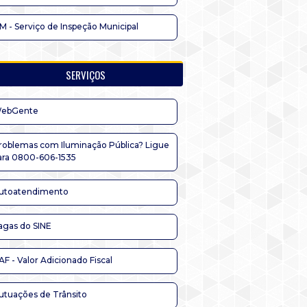
IM - Serviço de Inspeção Municipal
SERVIÇOS
ebGente
roblemas com Iluminação Pública? Ligue
ara 0800-606-1535
utoatendimento
agas do SINE
AF - Valor Adicionado Fiscal
utuações de Trânsito