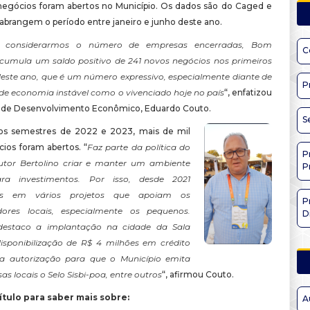
egócios foram abertos no Município. Os dados são do Caged e
 abrangem o período entre janeiro e junho deste ano.
 considerarmos o número de empresas encerradas, Bom
C
umula um saldo positivo de 241 novos negócios nos primeiros
deste ano, que é um número expressivo, especialmente diante de
P
de economia instável como o vivenciado hoje no país
“, enfatizou
o de Desenvolvimento Econômico, Eduardo Couto.
S
ros semestres de 2022 e 2023, mais de mil
ios foram abertos. “
Faz parte da política do
P
utor Bertolino criar e manter um ambiente
P
ara investimentos. Por isso, desde 2021
os em vários projetos que apoiam os
P
ores locais, especialmente os pequenos.
D
 destaco a implantação na cidade da Sala
disponibilização de R$ 4 milhões em crédito
 a autorização para que o Município emita
s locais o Selo Sisbi-poa, entre outros
“, afirmou Couto.
ítulo para saber
mais
sobre:
A