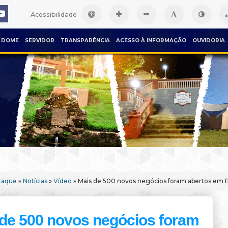
Acessibilidade
DOME
SERVIDOR
TRANSPARÊNCIA
ACESSO À INFORMAÇÃO
OUVIDORIA
taque
»
Notícias
»
Vídeo
» Mais de 500 novos negócios foram abertos em B
de 500 novos negócios foram