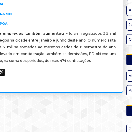
RA
A
RA MEI
-POA
J
e empregos também aumentou
–
foram
registrados 3,5 mil
C
gos na cidade entre janeiro e junho
deste
ano
. O número salta
 7 mil se somados ao mesmos dados do
1º
semestre
do
ano
 levado
em
consideração também as demissões,
BD
obteve um
vo, na soma dos períodos, de
mais
474 contratações.
ook
hatsApp
X
V
A
P