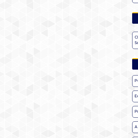
C
S
P
E
P
A