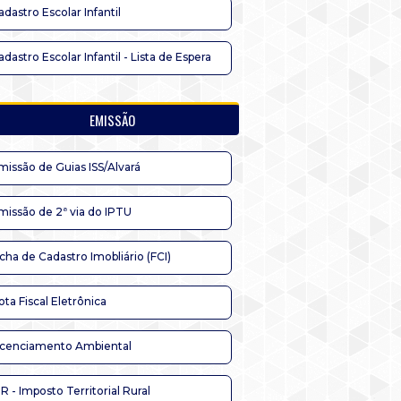
adastro Escolar Infantil
adastro Escolar Infantil - Lista de Espera
EMISSÃO
missão de Guias ISS/Alvará
missão de 2ª via do IPTU
icha de Cadastro Imobliário (FCI)
ota Fiscal Eletrônica
icenciamento Ambiental
TR - Imposto Territorial Rural