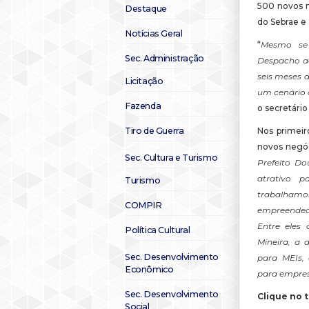
500 novos n
Destaque
do Sebrae e
Notícias Geral
“
Mesmo se
Sec. Administração
Despacho ac
seis meses 
Licitação
um cenário 
Fazenda
o secretári
Tiro de Guerra
Nos primei
novos negóc
Sec. Cultura e Turismo
Prefeito Do
atrativo p
Turismo
trabalham
COMPIR
empreended
Entre eles
Política Cultural
Mineira, a 
Sec. Desenvolvimento
para MEIs,
Econômico
para empresa
Sec. Desenvolvimento
Clique
no
t
Social