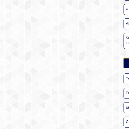
P
A
S
D
T
F
E
C