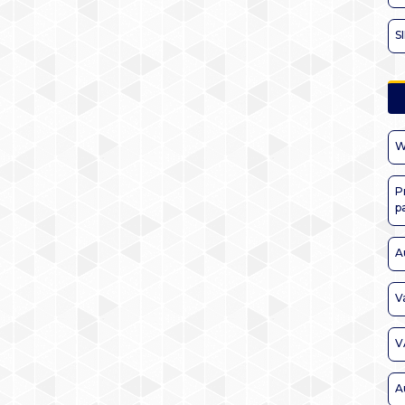
S
W
P
p
A
V
V
A