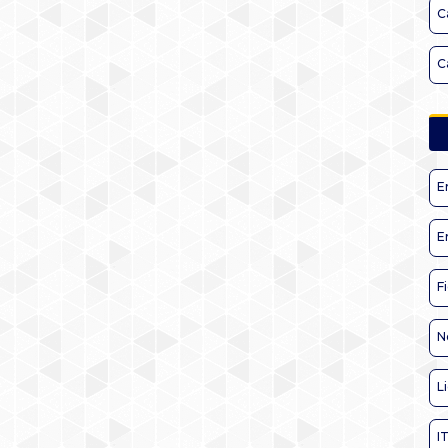
C
C
E
E
F
N
L
I