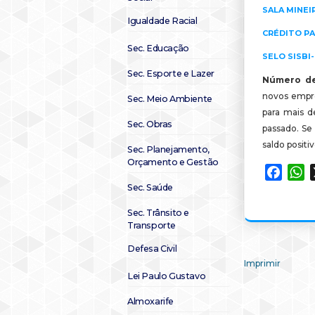
SALA MINEI
Igualdade Racial
CRÉDITO PA
Sec. Educação
SELO SISBI
Sec. Esporte e Lazer
Número d
novos
empre
Sec. Meio Ambiente
para
mais
de
Sec. Obras
passado. Se
saldo positi
Sec. Planejamento,
Orçamento e Gestão
Faceb
W
Sec. Saúde
Sec. Trânsito e
Transporte
Defesa Civil
Imprimir
Lei Paulo Gustavo
Almoxarife